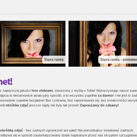
Stara rama
Stara rama - pionowo
 z najwyższej jakości
foto efektami
, stworzony z myślą o Tobie! Wykorzystując nasze supe
djęcia w niesamowicie atrakcyjny sposób, a to wszystko zupełnie
za darmo
! I nie jest to ża
zostanie zupełnie bezpłatne! Bez czekania, bez rejestrowania się, bez konieczności wysył
woli
obróbka zdjęć
jeszcze nigdy nie były tak proste!
Zapraszamy do zabawy!
obróbkę zdjęć
- bez żadnych ograniczeń ani opłat! Nie potrzebujesz instalować żadnych
odbywa się w sposób zautomatyzowany dzięki napisanym przez nas skryptom i przygoto