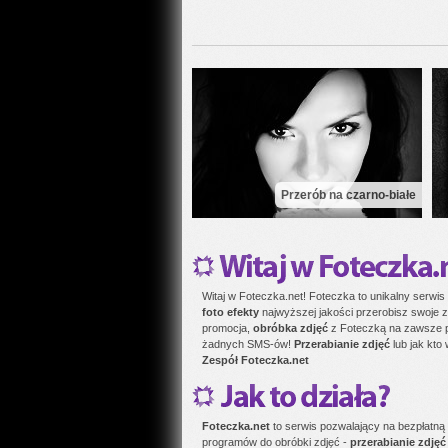
Przerób na czarno-białe
Witaj w Foteczka.net! Foteczka to unikalny serwis
foto efekty
najwyższej jakości przerobisz swoje z
promocja,
obróbka zdjęć
z Foteczką na zawsze po
żadnych SMS-ów!
Przerabianie zdjęć
lub jak kto 
Zespół Foteczka.net
Foteczka.net
to serwis pozwalający na bezpłatną
programów do obróbki zdjęć -
przerabianie zdjęć