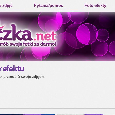
e zdjęć
Pytania/pomoc
Foto efekty
sz
przerobić swoje zdjęcie
: