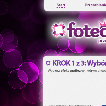
Start
Przerabiani
Wybierz
efekt graficzny
, którym chce