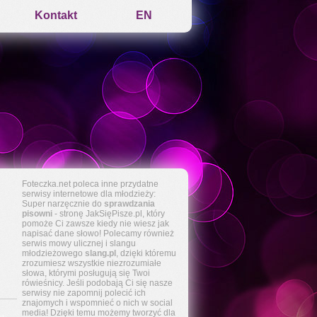
Kontakt
EN
Foteczka.net poleca inne przydatne
serwisy internetowe dla młodzieży:
Super narzęcznie do
sprawdzania
pisowni
- stronę JakSięPisze.pl, który
pomoże Ci zawsze kiedy nie wiesz jak
napisać dane słowo! Polecamy również
serwis mowy ulicznej i slangu
młodzieżowego
slang.pl
, dzięki któremu
zrozumiesz wszystkie niezrozumiałe
słowa, którymi posługują się Twoi
rówieśnicy. Jeśli podobają Ci się nasze
serwisy nie zapomnij polecić ich
znajomych i wspomnieć o nich w social
media! Dzięki temu możemy tworzyć dla