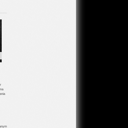
r
dna
ania
wanym